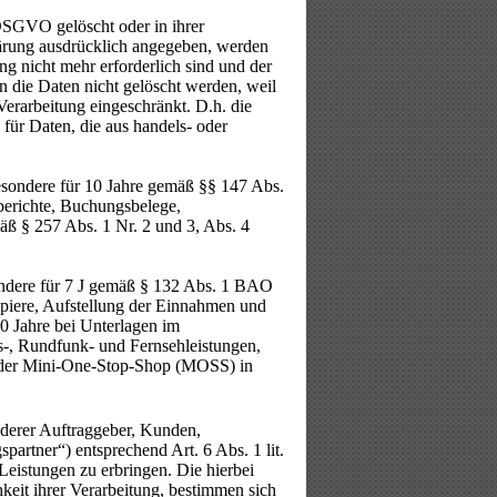
DSGVO gelöscht oder in ihrer
lärung ausdrücklich angegeben, werden
ng nicht mehr erforderlich sind und der
 die Daten nicht gelöscht werden, weil
Verarbeitung eingeschränkt. D.h. die
 für Daten, die aus handels- oder
esondere für 10 Jahre gemäß §§ 147 Abs.
erichte, Buchungsbelege,
äß § 257 Abs. 1 Nr. 2 und 3, Abs. 4
ondere für 7 J gemäß § 132 Abs. 1 BAO
piere, Aufstellung der Einnahmen und
0 Jahre bei Unterlagen im
-, Rundfunk- und Fernsehleistungen,
e der Mini-One-Stop-Shop (MOSS) in
nderer Auftraggeber, Kunden,
partner“) entsprechend Art. 6 Abs. 1 lit.
eistungen zu erbringen. Die hierbei
keit ihrer Verarbeitung, bestimmen sich