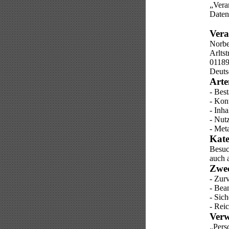
„Verar
Daten
Vera
Norbe
Arltstr
01189
Deuts
Arte
- Bes
- Kon
- Inha
- Nutz
- Met
Kate
Besuc
auch a
Zwec
- Zur
- Bea
- Sic
- Rei
Verw
„Perso