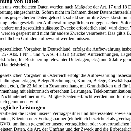
hung von Daten
on uns verarbeiteten Daten werden nach Maßgabe der Art. 17 und 18 
beitung eingeschränkt. Sofern nicht im Rahmen dieser Datenschutzerk
i uns gespeicherten Daten gelöscht, sobald sie für ihre Zweckbestimmu
ung keine gesetzlichen Aufbewahrungspflichten entgegenstehen. Sofern
r andere und gesetzlich zulässige Zwecke erforderlich sind, wird deren 
werden gesperrt und nicht für andere Zwecke verarbeitet. Das gilt z.B.
rrechtlichen Gründen aufbewahrt werden müssen.
gesetzlichen Vorgaben in Deutschland, erfolgt die Aufbewahrung insb
 257 Abs. 1 Nr. 1 und 4, Abs. 4 HGB (Bücher, Aufzeichnungen, Lageb
lsbücher, für Besteuerung relevanter Unterlagen, etc.) und 6 Jahre gem
Handelsbriefe).
gesetzlichen Vorgaben in Österreich erfolgt die Aufbewahrung insbes
haltungsunterlagen, Belege/Rechnungen, Konten, Belege, Geschäftspa
ben, etc.), für 22 Jahre im Zusammenhang mit Grundstücken und für 1
menhang mit elektronisch erbrachten Leistungen, Telekommunikations
n Nichtunternehmer in EU-Mitgliedstaaten erbracht werden und für di
uch genommen wird.
ragliche Leistungen
erarbeiten die Daten unserer Vertragspartner und Interessenten sowie a
ten, Klienten oder Vertragspartner (einheitlich bezeichnet als „Vertrags
GVO, um ihnen gegenüber unsere vertraglichen oder vorvertraglichen L
beiteten Daten, die Art, der Umfang und der Zweck und die Erforderlich