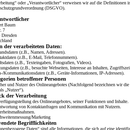
beitung“ oder „Verantwortlicher“ verweisen wir auf die Definitionen i
schutzgrundverordnung (DSGVO).
ntwortlicher
rt Baum
. 7
 Dresden
chland
n der verarbeiteten Daten:
tandsdaten (z.B., Namen, Adressen).
taktdaten (z.B., E-Mail, Telefonnummern).
ltsdaten (z.B., Texteingaben, Fotografien, Videos).
ungsdaten (z.B., besuchte Webseiten, Interesse an Inhalten, Zugriffszei
a-/Kommunikationsdaten (z.B., Geräte-Informationen, IP-Adressen).
gorien betroffener Personen
her und Nutzer des Onlineangebotes (Nachfolgend bezeichnen wir die
ls „Nutzer“).
k der Verarbeitung
verfügungstellung des Onlineangebotes, seiner Funktionen und Inhalte.
ntwortung von Kontaktanfragen und Kommunikation mit Nutzern.
herheitsmaßnahmen.
chweitenmessung/Marketing
endete Begrifflichkeiten
nenbezogene Daten“ sind alle Informationen, die sich auf eine identifizi