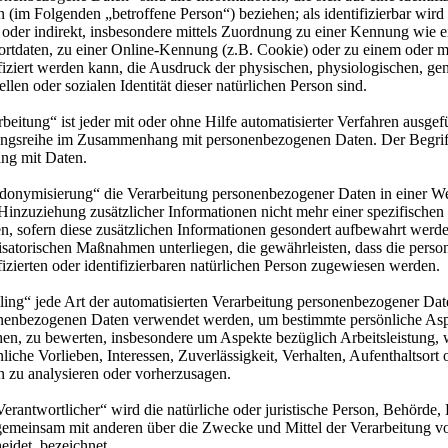
 (im Folgenden „betroffene Person“) beziehen; als identifizierbar wird
t oder indirekt, insbesondere mittels Zuordnung zu einer Kennung wi
ortdaten, zu einer Online-Kennung (z.B. Cookie) oder zu einem oder
fiziert werden kann, die Ausdruck der physischen, physiologischen, gen
ellen oder sozialen Identität dieser natürlichen Person sind.
beitung“ ist jeder mit oder ohne Hilfe automatisierter Verfahren ausge
ngsreihe im Zusammenhang mit personenbezogenen Daten. Der Begriff r
g mit Daten.
donymisierung“ die Verarbeitung personenbezogener Daten in einer We
Hinzuziehung zusätzlicher Informationen nicht mehr einer spezifische
n, sofern diese zusätzlichen Informationen gesondert aufbewahrt werd
isatorischen Maßnahmen unterliegen, die gewährleisten, dass die pers
fizierten oder identifizierbaren natürlichen Person zugewiesen werden.
ling“ jede Art der automatisierten Verarbeitung personenbezogener Daten
nenbezogenen Daten verwendet werden, um bestimmte persönliche Aspekt
hen, zu bewerten, insbesondere um Aspekte bezüglich Arbeitsleistung, w
liche Vorlieben, Interessen, Zuverlässigkeit, Verhalten, Aufenthaltsort
n zu analysieren oder vorherzusagen.
erantwortlicher“ wird die natürliche oder juristische Person, Behörde, E
gemeinsam mit anderen über die Zwecke und Mittel der Verarbeitung 
eidet, bezeichnet.