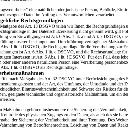
agsverarbeiter“ eine natürliche oder juristische Person, Behörde, Einric
nenbezogene Daten im Auftrag des Verantwortlichen verarbeitet.
ebliche Rechtsgrundlagen
Maßgabe des Art. 13 DSGVO teilen wir Ihnen die Rechtsgrundlagen un
echtsgrundlage in der Datenschutzerklärung nicht genannt wird, gilt Fo
lung von Einwilligungen ist Art. 6 Abs. 1 lit. a und Art. 7 DSGVO, die
rfüllung unserer Leistungen und Durchführung vertraglicher Maßnahm
 Abs. 1 lit. b DSGVO, die Rechtsgrundlage für die Verarbeitung zur Er
lichtungen ist Art. 6 Abs. 1 lit. c DSGVO, und die Rechtsgrundlage fü
tigten Interessen ist Art. 6 Abs. 1 lit. f DSGVO. Für den Fall, dass leb
n oder einer anderen natürlichen Person eine Verarbeitung personenbez
6 Abs. 1 lit. d DSGVO als Rechtsgrundlage.
erheitsmaßnahmen
reffen nach Maßgabe des Art. 32 DSGVO unter Berücksichtigung des St
mentierungskosten und der Art, des Umfangs, der Umstände und der Z
chiedlichen Eintrittswahrscheinlichkeit und Schwere des Risikos für di
nen, geeignete technische und organisatorische Maßnahmen, um ein d
rleisten.
n Maßnahmen gehören insbesondere die Sicherung der Vertraulichkeit, 
 Kontrolle des physischen Zugangs zu den Daten, als auch des sie betre
rgabe, der Sicherung der Verfügbarkeit und ihrer Trennung. Des Weitere
Wahrnehmung von Betroffenenrechten, Löschung von Daten und Reakt