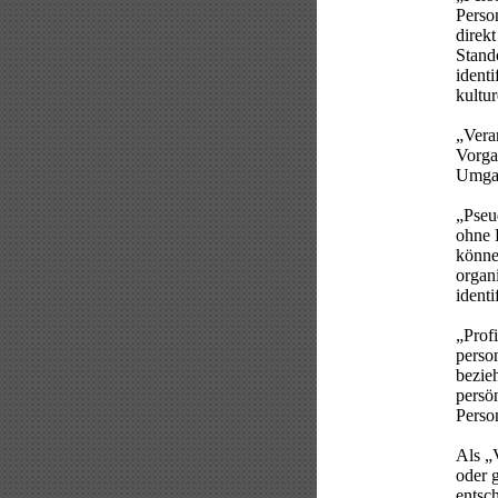
Person
direk
Stand
identi
kultur
„Verar
Vorga
Umgan
„Pseu
ohne 
könne
organ
identi
„Profi
perso
bezie
persön
Perso
Als „V
oder 
entsch