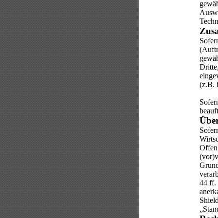
gewäh
Auswa
Techn
Zusa
Sofer
(Auftr
gewäh
Dritte
eingew
(z.B. 
Sofer
beauf
Über
Sofer
Wirts
Offenl
(vor)v
Grundl
verar
44 ff.
anerk
Shield
„Stan