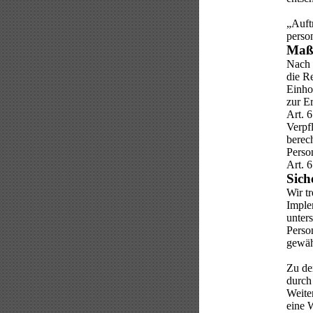
„Auftr
perso
Maßg
Nach 
die R
Einho
zur E
Art. 6
Verpf
berech
Perso
Art. 
Sich
Wir t
Imple
unters
Perso
gewäh
Zu de
durch
Weite
eine 