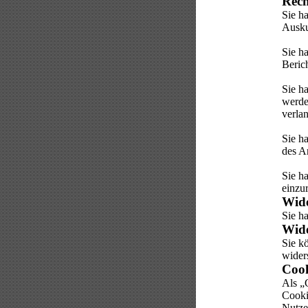
Rech
Sie h
Ausku
Sie h
Beric
Sie h
werde
verla
Sie h
des A
Sie h
einzu
Wide
Sie h
Wide
Sie k
wider
Cook
Als „
Cooki
Nutze