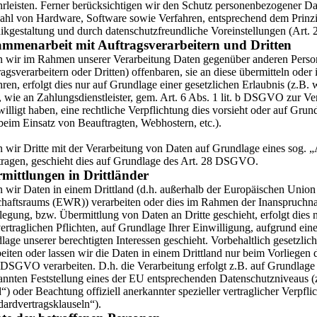
rleisten. Ferner berücksichtigen wir den Schutz personenbezogener Dat
hl von Hardware, Software sowie Verfahren, entsprechend dem Prinzi
ikgestaltung und durch datenschutzfreundliche Voreinstellungen (Art
mmenarbeit mit Auftragsverarbeitern und Dritten
n wir im Rahmen unserer Verarbeitung Daten gegenüber anderen Pers
agsverarbeitern oder Dritten) offenbaren, sie an diese übermitteln oder 
ren, erfolgt dies nur auf Grundlage einer gesetzlichen Erlaubnis (z.B.
, wie an Zahlungsdienstleister, gem. Art. 6 Abs. 1 lit. b DSGVO zur Vert
illigt haben, eine rechtliche Verpflichtung dies vorsieht oder auf Grun
beim Einsatz von Beauftragten, Webhostern, etc.).
n wir Dritte mit der Verarbeitung von Daten auf Grundlage eines sog. „
tragen, geschieht dies auf Grundlage des Art. 28 DSGVO.
mittlungen in Drittländer
n wir Daten in einem Drittland (d.h. außerhalb der Europäischen Unio
chaftsraums (EWR)) verarbeiten oder dies im Rahmen der Inanspruchna
egung, bzw. Übermittlung von Daten an Dritte geschieht, erfolgt dies 
ertraglichen Pflichten, auf Grundlage Ihrer Einwilligung, aufgrund eine
age unserer berechtigten Interessen geschieht. Vorbehaltlich gesetzlich
beiten oder lassen wir die Daten in einem Drittland nur beim Vorliegen
 DSGVO verarbeiten. D.h. die Verarbeitung erfolgt z.B. auf Grundlage b
annten Feststellung eines der EU entsprechenden Datenschutzniveaus (
“) oder Beachtung offiziell anerkannter spezieller vertraglicher Verpfl
dardvertragsklauseln“).