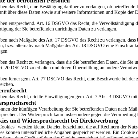
te der betroffenen Personen
aben das Recht, eine Bestätigung darüber zu verlangen, ob betreffende 
nft über diese Daten sowie auf weitere Informationen und Kopie der
aben entsprechend. Art. 16 DSGVO das Recht, die Vervollständigung de
htigung der Sie betreffenden unrichtigen Daten zu verlangen.
aben nach Maßgabe des Art. 17 DSGVO das Recht zu verlangen, dass b
n, bzw. alternativ nach Maßgabe des Art. 18 DSGVO eine Einschränku
ngen.
aben das Recht zu verlangen, dass die Sie betreffenden Daten, die Sie 
rt. 20 DSGVO zu erhalten und deren Übermittlung an andere Verantwor
aben ferner gem. Art. 77 DSGVO das Recht, eine Beschwerde bei der 
reichen.
rrufsrecht
aben das Recht, erteilte Einwilligungen gem. Art. 7 Abs. 3 DSGVO mit
rspruchsrecht
önnen der künftigen Verarbeitung der Sie betreffenden Daten nach Ma
sprechen. Der Widerspruch kann insbesondere gegen die Verarbeitung 
ies und Widerspruchsrecht bei Direktwerbung
Cookies“ werden kleine Dateien bezeichnet, die auf Rechnern der Nutze
es können unterschiedliche Angaben gespeichert werden. Ein Cookie d
r (bzw. dem Gerät auf dem das Cookie gespeichert ist) während oder a