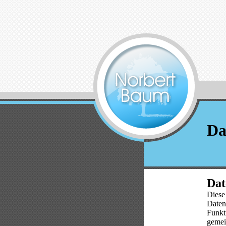
Da
Dat
Diese
Daten
Funkt
gemei