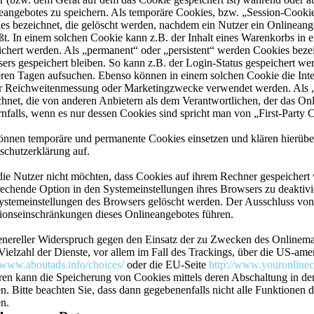
eangebotes zu speichern. Als temporäre Cookies, bzw. „Session-Cookie
es bezeichnet, die gelöscht werden, nachdem ein Nutzer ein Onlineang
eßt. In einem solchen Cookie kann z.B. der Inhalt eines Warenkorbs in
ichert werden. Als „permanent“ oder „persistent“ werden Cookies beze
ers gespeichert bleiben. So kann z.B. der Login-Status gespeichert we
ren Tagen aufsuchen. Ebenso können in einem solchen Cookie die Inte
ür Reichweitenmessung oder Marketingzwecke verwendet werden. Als 
chnet, die von anderen Anbietern als dem Verantwortlichen, der das On
nfalls, wenn es nur dessen Cookies sind spricht man von „First-Party 
önnen temporäre und permanente Cookies einsetzen und klären hierüb
schutzerklärung auf.
 die Nutzer nicht möchten, dass Cookies auf ihrem Rechner gespeichert
rechende Option in den Systemeinstellungen ihres Browsers zu deaktiv
ystemeinstellungen des Browsers gelöscht werden. Der Ausschluss vo
ionseinschränkungen dieses Onlineangebotes führen.
enereller Widerspruch gegen den Einsatz der zu Zwecken des Onlinema
Vielzahl der Dienste, vor allem im Fall des Trackings, über die US-ame
//www.aboutads.info/choices/
oder die EU-Seite
http://www.youronlinec
ren kann die Speicherung von Cookies mittels deren Abschaltung in den
n. Bitte beachten Sie, dass dann gegebenenfalls nicht alle Funktionen
n.