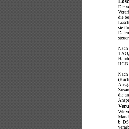
Lösc
Die v
Verar
die be
Lösch
sie fü
Daten 
steue
Nach 
1 AO,
Hande
HGB (
Nach 
(Buch
Ausga
Zusam
die a
Anspr
Vert
Wir v
Mandan
b. DS
verar