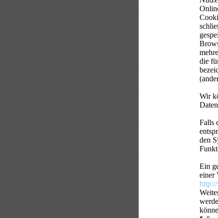
Onlin
Cooki
schli
gespe
Brows
mehre
die f
bezei
(ander
Wir k
Daten
Falls
entsp
den S
Funkt
Ein g
einer 
http:
Weite
werde
könne